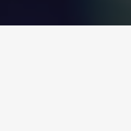
CASO DE ÉXITO
Adecuación de un hotel 
Keyter está presente en el proyecto de transformación de un gran hot