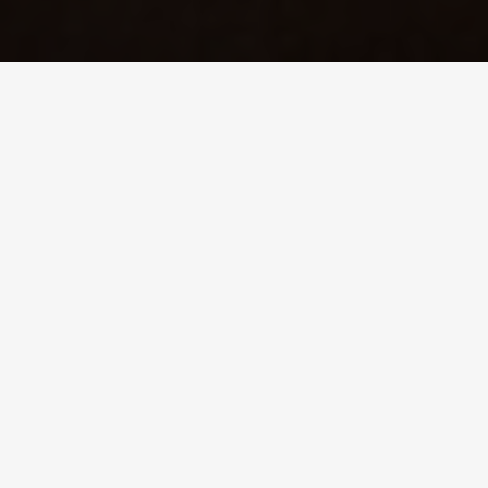
CASO DE ÉXITO
Ahorro de energía en
el proceso de curación
del queso
En el proceso industrial de curado del queso se requiere el