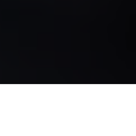
EER y COP: La diferencia que todo
profesional de la climatización
debe conocer