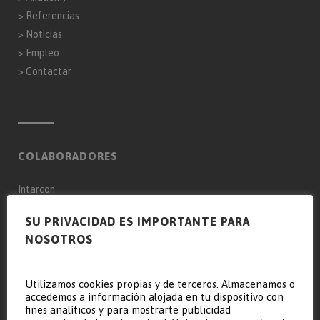
>
Referencias
>
Noticias
>
Empleo
>
Contactar
COLABORADORES
Intarcon
Genaq
SU PRIVACIDAD ES IMPORTANTE PARA
NOSOTROS
Keyter Intarcon Nederland BV
Keyter Intarcon Newtech
Keyter France SAS
Utilizamos cookies propias y de terceros. Almacenamos o
accedemos a información alojada en tu dispositivo con
Keyter Intarcon Schweiz
fines analíticos y para mostrarte publicidad
D3 Froid