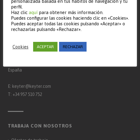
personalizada basada en tus hábitos de navegación y tu
perfil.
Haz clic
aquí
para obtener más información.
Puedes configurar las cookies haciendo clic en «Cookies».
Puedes aceptar todas las cookies pulsando «Aceptar» o
rechazarlas pulsando «Rechazar».
CONTACTO
Keyter Technologies, S.L.
Cookies
ACEPTAR
RECHAZAR
Ctra. A-3132 km 15
Apdo. Correos 650 – 14900 – Lucena (Córdoba)
España
E:
keyter@keyter.com
T:
+34 957 510 752
TRABAJA CON NOSOTROS