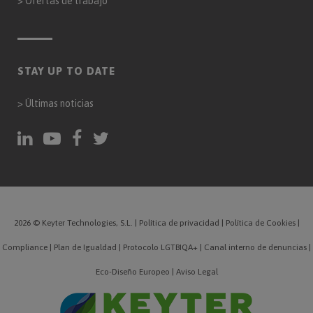
>
Ofertas de trabajo
STAY UP TO DATE
>
Últimas noticias
2026 © Keyter Technologies, S.L.
|
Política de privacidad
|
Política de Cookies
|
Compliance
|
Plan de Igualdad
|
Protocolo LGTBIQA+
|
Canal interno de denuncias
|
Eco-Diseño Europeo
|
Aviso Legal