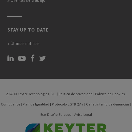
>
Ofertas de trabajo
STAY UP TO DATE
>
Últimas noticias
2026 © Keyter Technologies, S.L.
|
Política de privacidad
|
Política de Cookies
|
Compliance
|
Plan de Igualdad
|
Protocolo LGTBIQA+
|
Canal interno de denuncias
|
Eco-Diseño Europeo
|
Aviso Legal