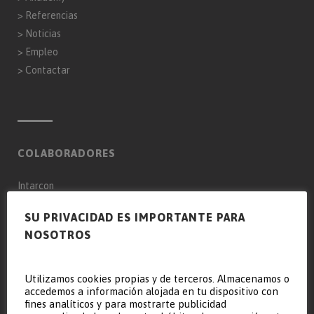
>
Referencias
>
Noticias
>
Empleo
>
Contactar
COLABORADORES
Intarcon
Genaq
SU PRIVACIDAD ES IMPORTANTE PARA
NOSOTROS
Keyter Intarcon Nederland BV
Keyter Intarcon Newtech
Keyter France SAS
Utilizamos cookies propias y de terceros. Almacenamos o
accedemos a información alojada en tu dispositivo con
Keyter Intarcon Schweiz
fines analíticos y para mostrarte publicidad
D3 Froid