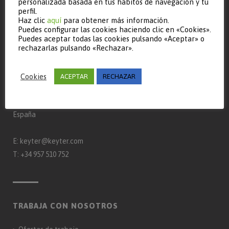
personalizada basada en tus hábitos de navegación y tu
perfil.
Haz clic
aquí
para obtener más información.
Puedes configurar las cookies haciendo clic en «Cookies».
Puedes aceptar todas las cookies pulsando «Aceptar» o
rechazarlas pulsando «Rechazar».
CONTACTO
Keyter Technologies, S.L.
Cookies
ACEPTAR
RECHAZAR
Ctra. A-3132 km 15
Apdo. Correos 650 – 14900 – Lucena (Córdoba)
España
E:
keyter@keyter.com
T:
+34 957 510 752
TRABAJA CON NOSOTROS