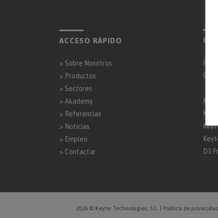
CO
ACCESO RÁPIDO
Inta
>
Sobre Nosotros
Gen
>
Productos
>
Sectores
Keyt
>
Akademy
Keyt
>
Referencias
Keyt
>
Noticias
Keyt
>
Empleo
D3 F
>
Contactar
2026 © Keyter Technologies, S.L.
|
Política de privacida