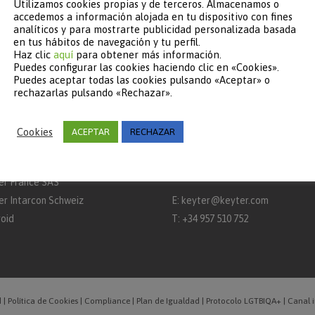
Utilizamos cookies propias y de terceros. Almacenamos o
accedemos a información alojada en tu dispositivo con fines
analíticos y para mostrarte publicidad personalizada basada
en tus hábitos de navegación y tu perfil.
Haz clic
aquí
para obtener más información.
LABORADORES
CONTACTO
Puedes configurar las cookies haciendo clic en «Cookies».
Puedes aceptar todas las cookies pulsando «Aceptar» o
rcon
Keyter Technologies, S.L.
rechazarlas pulsando «Rechazar».
aq
Ctra. A-3132 km 15
Apdo. Correos 650 – 14900 – Luc
Cookies
ACEPTAR
RECHAZAR
er Intarcon Nederland BV
(Córdoba)
er Intarcon Newtech
España
er France SAS
er Intarcon Schweiz
E:
keyter@keyter.com
roid
T:
+34 957 510 752
d
|
Política de Cookies
|
Compliance
|
Plan de Igualdad
|
Protocolo LGTBIQA+
|
Canal 