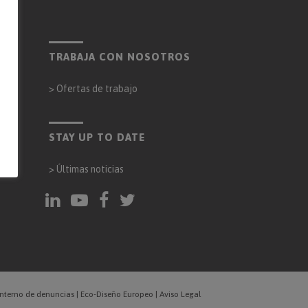
TRABAJA CON NOSOTROS
>
Ofertas de trabajo
ena
STAY UP TO DATE
>
Últimas noticias
interno de denuncias
|
Eco-Diseño Europeo
|
Aviso Legal