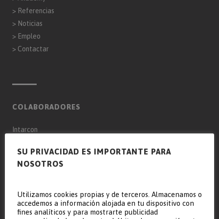
>
Referencias
>
Noticias
>
Empleo
>
Contactar
COLABORADORES
Intarcon
Genaq
SU PRIVACIDAD ES IMPORTANTE PARA
NOSOTROS
Keyter Intarcon Nederland BV
Keyter Intarcon Newtech
Keyter France SAS
Utilizamos cookies propias y de terceros. Almacenamos o
accedemos a información alojada en tu dispositivo con
Keyter Intarcon Schweiz
fines analíticos y para mostrarte publicidad
D3 Froid