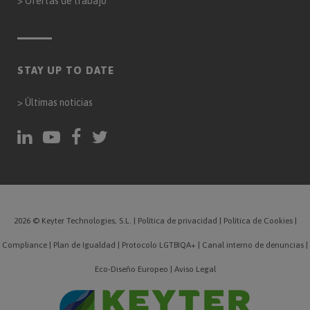
>
Ofertas de trabajo
STAY UP TO DATE
>
Últimas noticias
2026 © Keyter Technologies, S.L.
|
Política de privacidad
|
Política de Cookies
|
Compliance
|
Plan de Igualdad
|
Protocolo LGTBIQA+
|
Canal interno de denuncias
|
Eco-Diseño Europeo
|
Aviso Legal