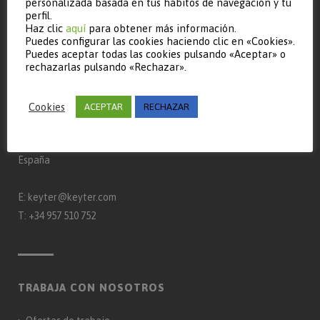
personalizada basada en tus hábitos de navegación y tu
perfil.
Haz clic
aquí
para obtener más información.
Puedes configurar las cookies haciendo clic en «Cookies».
Puedes aceptar todas las cookies pulsando «Aceptar» o
rechazarlas pulsando «Rechazar».
CONTACTO
Keyter Technologies, S.L.
Cookies
ACEPTAR
RECHAZAR
Ctra. A-3132 km 15
Apdo. Correos 650 – 14900 – Lucena (Córdoba)
España
E:
keyter@keyter.com
T:
+34 957 510 752
TRABAJA CON NOSOTROS