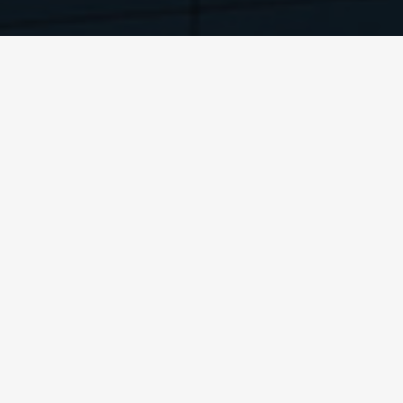
N 16798: De la normativa a 
va y la práctica en el sector HVAC+R.
KEYTER
abordará las implicaciones
ones se aplican en la práctica, enfocándose en soluciones reales de c
las normativas y