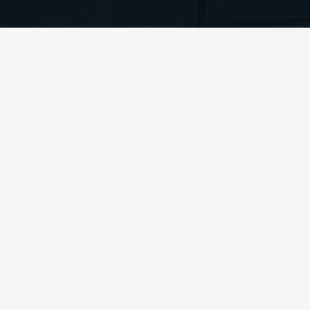
Webinar: RITE y UNE E
Únete a nuestro webinar para explorar la transición entre la normati
EN 16798
, mientras que
Camfil
e
InBiot
mostrarán cómo estas regulaci
calidad del aire.
¡Una excelente oportunidad para entender cómo cumplir con 
optimizar el rendimiento de tus instalaciones!
Día:
29 de mayo
Hora:
16:30 a 18:00h (UTC+01:00)