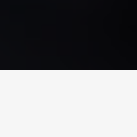
NOTICIAS • 08.06.2022
Keyter Intarcon Genaq: