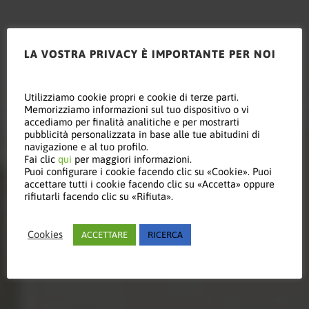
LA VOSTRA PRIVACY È IMPORTANTE PER NOI
Utilizziamo cookie propri e cookie di terze parti.
Memorizziamo informazioni sul tuo dispositivo o vi
Aeroporti
accediamo per finalità analitiche e per mostrarti
pubblicità personalizzata in base alle tue abitudini di
navigazione e al tuo profilo.
Fai clic
qui
per maggiori informazioni.
Puoi configurare i cookie facendo clic su «Cookie». Puoi
accettare tutti i cookie facendo clic su «Accetta» oppure
Date un'occhiata alle nostre
rifiutarli facendo clic su «Rifiuta».
referenze e ai nostri progetti
aeroportuali
Cookies
ACCETTARE
RICERCA