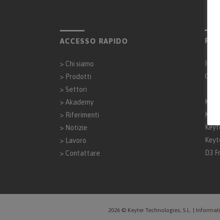
PAR
ACCESSO RAPIDO
Inta
>
Chi siamo
Gen
>
Prodotti
>
Settori
Keyt
>
Akademy
Keyt
>
Riferimenti
Keyt
>
Notizie
Keyt
>
Lavoro
D3 F
>
Contattare
2026 © Keyter Technologies, S.L.
|
Informati