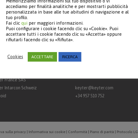
Memorizziamo informazioni sul tuo dispositivo o vi
accediamo per finalità analitiche e per mostrarti pubblicità
personalizzata in base alle tue abitudini di navigazione e al
tuo profilo.
Fai clic
qui
per maggiori informazioni.
TNERS
CONTATTI
Puoi configurare i cookie facendo clic su «Cookie». Puoi
accettare tutti i cookie facendo clic su «Accetta» oppure
rifiutarli facendo clic su «Rifiuta».
rcon
Keyter Technologies, S.L.
aq
Strada A‑3132, km 15
Casella postale 650 – 14900 – Lu
Cookies
ACCETTARE
RICERCA
er Intarcon Nederland BV
(Córdoba)
er Intarcon Newtech
Spagna
er France SAS
er Intarcon Schweiz
keyter@keyter.com
roid
+34 957 510 752
va sulla privacy
|
Informativa sui cookie
|
Conformità
|
Piano di parità
|
Protocolo L