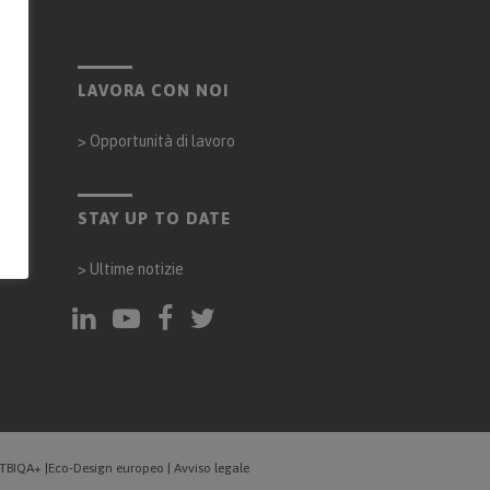
LAVORA CON NOI
>
Opportunità di lavoro
cena
STAY UP TO DATE
>
Ultime notizie
GTBIQA+
|
Eco-Design europeo
|
Avviso legale