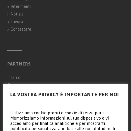
>
Riferimenti
>
Notizie
>
Lavoro
>
Contattare
PARTNERS
Intarcon
Genaq
LA VOSTRA PRIVACY È IMPORTANTE PER NOI
Keyter Intarcon Nederland BV
Keyter Intarcon Newtech
Utilizziamo cookie propri e cookie di terze parti.
Keyter France SAS
Memorizziamo informazioni sul tuo dispositivo o vi
accediamo per finalità analitiche e per mostrarti
Keyter Intarcon Schweiz
pubblicità personalizzata in base alle tue abitudini di
D3 Froid