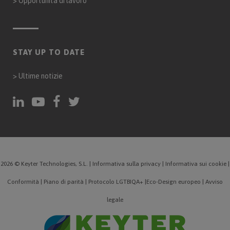
>
Opportunità di lavoro
STAY UP TO DATE
>
Ultime notizie
2026 © Keyter Technologies, S.L.
|
Informativa sulla privacy
|
Informativa sui cookie
|
Conformità
|
Piano di parità
|
Protocolo LGTBIQA+
|
Eco-Design europeo
|
Avviso
legale