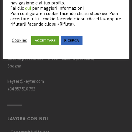
navigazione e al tuo profilo.
Fai clic
qui
per maggiori informazioni.
Puoi configurare i cookie facendo clic su «Cookie». Puoi
accettare tutti i cookie facendo clic su «Accetta» oppure
rifiutarli facendo clic su «Rifiuta».
CONTATTI
Cookies
ACCETTARE
RICERCA
Keyter Technologies, S.L.
Strada A‑3132, km 15
Casella postale 650 – 14900 – Lucena (Córdoba)
Spagna
keyter@keyter.com
+34 957 510 752
LAVORA CON NOI