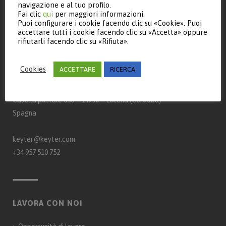
navigazione e al tuo profilo.
Fai clic
qui
per maggiori informazioni.
Puoi configurare i cookie facendo clic su «Cookie». Puoi
accettare tutti i cookie facendo clic su «Accetta» oppure
rifiutarli facendo clic su «Rifiuta».
CONTATTI
Cookies
ACCETTARE
RICERCA
Keyter Technologies, S.L.
Strada A‑3132, km 15
Casella postale 650 – 14900 – Lucena (Córdoba)
Spagna
keyter@keyter.com
+34 957 510 752
LAVORA CON NOI