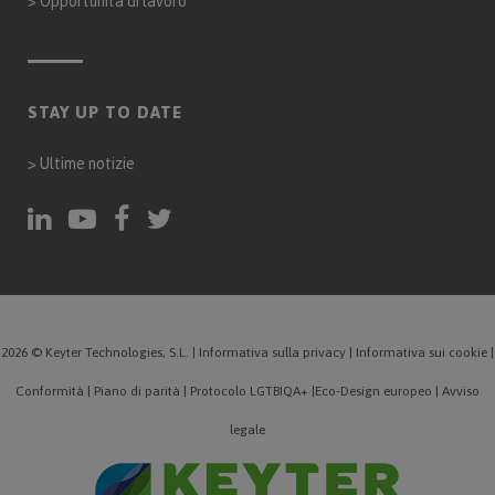
>
Opportunità di lavoro
STAY UP TO DATE
>
Ultime notizie
2026 © Keyter Technologies, S.L.
|
Informativa sulla privacy
|
Informativa sui cookie
|
Conformità
|
Piano di parità
|
Protocolo LGTBIQA+
|
Eco-Design europeo
|
Avviso
legale