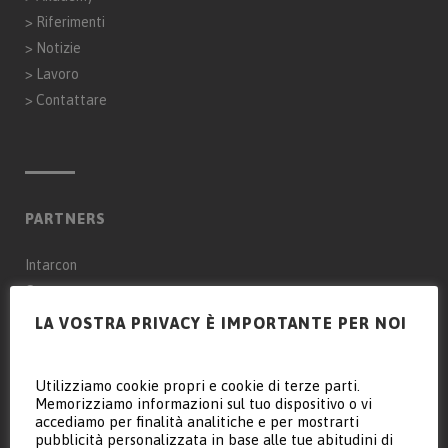
>
Riferimenti
>
Notizie
>
Lavoro
>
Contattare
PARTNERS
Intarcon
Genaq
LA VOSTRA PRIVACY È IMPORTANTE PER NOI
Keyter Intarcon Nederland BV
Keyter Intarcon Newtech
Utilizziamo cookie propri e cookie di terze parti.
Keyter France SAS
Memorizziamo informazioni sul tuo dispositivo o vi
accediamo per finalità analitiche e per mostrarti
Keyter Intarcon Schweiz
pubblicità personalizzata in base alle tue abitudini di
D3 Froid