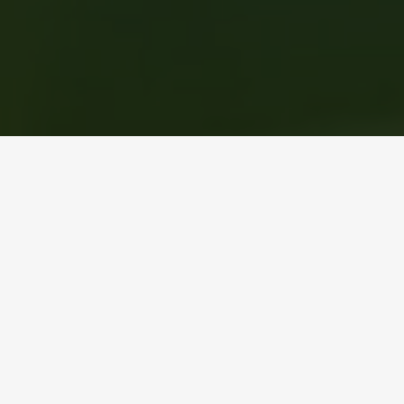
Jornada Formativa
Descarbonização de
Instalações Térmicas:
Soluções de Alta Eficiência
KEYTER
INTARCON
, em parceria com a
Abora Solar Portugal
,
Climalife
e
Ebara
, tem o prazer de organizar no
Porto
, no próximo