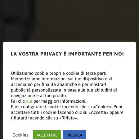
LA VOSTRA PRIVACY È IMPORTANTE PER NOI
Ricerca e
Utilizziamo cookie propri e cookie di terze parti.
Memorizziamo informazioni sul tuo dispositivo o vi
accediamo per finalità analitiche e per mostrarti
pubblicità personalizzata in base alle tue abitudini di
Sviluppo
navigazione e al tuo profilo.
Fai clic
qui
per maggiori informazioni.
Puoi configurare i cookie facendo clic su «Cookie». Puoi
accettare tutti i cookie facendo clic su «Accetta» oppure
rifiutarli facendo clic su «Rifiuta».
Lo sviluppo di prodotti
innovativi è la chiave del
Cookies
ACCETTARE
RICERCA