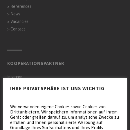
>
References
>
News
>
Vacancies
>
Contact
KOOPERATIONSPARTNER
Intarcon
Genaq
IHRE PRIVATSPHÄRE IST UNS WICHTIG
Keyter Intarcon Nederland BV
Wir verwenden eigene Cookies sowie Cookies von
Keyter Intarcon Newtech
Drittanbietern. Wir speichern Informationen auf Ihrem
Keyter France SAS
Gerät oder greifen darauf zu, um analytische Zwecke zu
erfüllen und Ihnen personalisierte Werbung auf
Keyter Intarcon Schweiz
Grundlage Ihres Surfverhaltens und Ihres Profils
D3 Froid