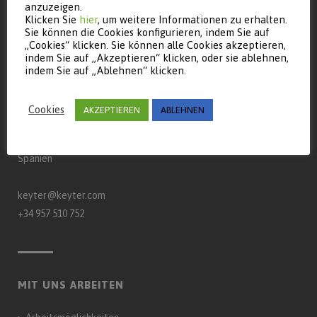
anzuzeigen.
Klicken Sie
hier
, um weitere Informationen zu erhalten.
Sie können die Cookies konfigurieren, indem Sie auf
„Cookies“ klicken. Sie können alle Cookies akzeptieren,
indem Sie auf „Akzeptieren“ klicken, oder sie ablehnen,
indem Sie auf „Ablehnen“ klicken.
CONTACT
Keyter Technologies, S.L.
Cookies
AKZEPTIEREN
ABLEHNEN
Landstraße A‑3132, km 15
Postfach 650 – 14900 – Lucena (Córdoba)
Spanien
keyter@keyter.com
+34 957 510 752
MIT UNS ARBEITEN