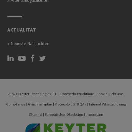
>
Arbeitsmöglichkeiten
AKTUALITÄT
>
Neueste Nachrichten
2026 © Keyter Technologies, S.L.
|
Datenschutzrichtlinie
|
Cookie-Richtlinie
|
Compliance
|
Gleichheitsplan
|
Protocolo LGTBIQA+
|
Internal Whistleblowing
Channel
|
Europäisches Ökodesign
|
Impressum