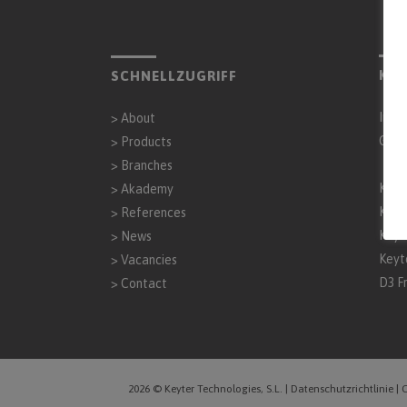
KOO
SCHNELLZUGRIFF
Inta
>
About
Gen
>
Products
>
Branches
Keyt
>
Akademy
Keyt
>
References
Keyt
>
News
Keyt
>
Vacancies
D3 F
>
Contact
2026 © Keyter Technologies, S.L.
|
Datenschutzrichtlinie
|
C