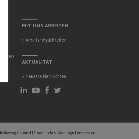
MIT UNS ARBEITEN
>
Arbeitsmöglichkeiten
Córdoba)
AKTUALITÄT
>
Neueste Nachrichten
tleblowing Channel
|
Europäisches Ökodesign
|
Impressum