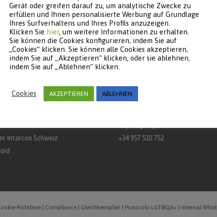
Gerät oder greifen darauf zu, um analytische Zwecke zu
erfüllen und Ihnen personalisierte Werbung auf Grundlage
Ihres Surfverhaltens und Ihres Profils anzuzeigen.
Klicken Sie
hier
, um weitere Informationen zu erhalten.
PERATIONSPARTNER
CONTACT
Sie können die Cookies konfigurieren, indem Sie auf
„Cookies“ klicken. Sie können alle Cookies akzeptieren,
indem Sie auf „Akzeptieren“ klicken, oder sie ablehnen,
rcon
Keyter Technologies, S.L.
indem Sie auf „Ablehnen“ klicken.
aq
Landstraße A‑3132, km 15
Postfach 650 – 14900 – Lucena (
Cookies
AKZEPTIEREN
ABLEHNEN
er Intarcon Nederland BV
Spanien
er Intarcon Newtech
er France SAS
keyter@keyter.com
er Intarcon Schweiz
+34 957 510 752
roid
ookie-Richtlinie
|
Compliance
|
Gleichheitsplan
|
Protocolo LGTBIQA+
|
Internal Whis