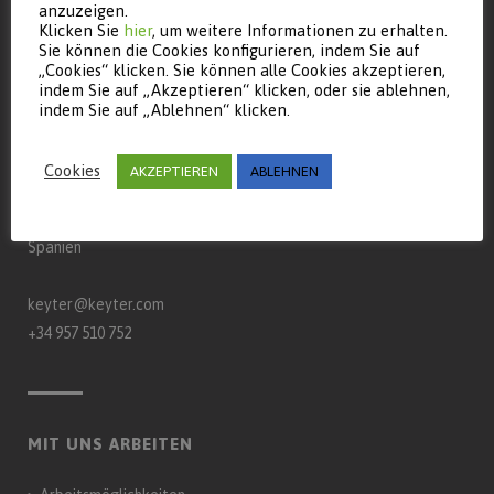
anzuzeigen.
Klicken Sie
hier
, um weitere Informationen zu erhalten.
Sie können die Cookies konfigurieren, indem Sie auf
„Cookies“ klicken. Sie können alle Cookies akzeptieren,
indem Sie auf „Akzeptieren“ klicken, oder sie ablehnen,
indem Sie auf „Ablehnen“ klicken.
CONTACT
Keyter Technologies, S.L.
Cookies
AKZEPTIEREN
ABLEHNEN
Landstraße A‑3132, km 15
Postfach 650 – 14900 – Lucena (Córdoba)
Spanien
keyter@keyter.com
+34 957 510 752
MIT UNS ARBEITEN