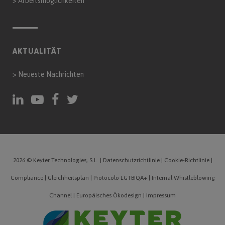
>
Arbeitsmöglichkeiten
AKTUALITÄT
>
Neueste Nachrichten
2026 © Keyter Technologies, S.L.
|
Datenschutzrichtlinie
|
Cookie-Richtlinie
|
Compliance
|
Gleichheitsplan
|
Protocolo LGTBIQA+
|
Internal Whistleblowing
Channel
|
Europäisches Ökodesign
|
Impressum