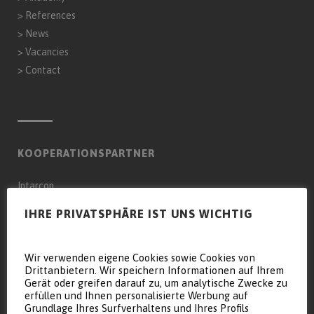
>
References
>
News
>
Vacancies
>
Contact
KOOPERATIONSPARTNER
Intarcon
Genaq
IHRE PRIVATSPHÄRE IST UNS WICHTIG
Keyter Intarcon Nederland BV
Wir verwenden eigene Cookies sowie Cookies von
Keyter Intarcon Newtech
Drittanbietern. Wir speichern Informationen auf Ihrem
Keyter France SAS
Gerät oder greifen darauf zu, um analytische Zwecke zu
erfüllen und Ihnen personalisierte Werbung auf
Keyter Intarcon Schweiz
Grundlage Ihres Surfverhaltens und Ihres Profils
D3 Froid