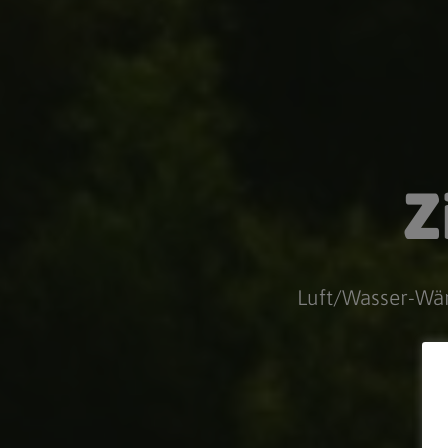
Z
Luft/Wasser-Wär